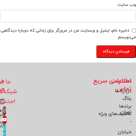
وب‌ سایت
ذخیره نام، ایمیل و وبسایت من در مرورگر برای زمانی که دوباره دیدگاهی
می‌نویسم.
اطلاعات
دسترسی سریع
خد
ما در
تماس
مش
شبکه‌ه
درباره ما
بلاگ
سو
اجتما
مت
برند‌ها
راه
تهران
تخفیف‌های ویژه
خر
-
حس
کار
خیابان