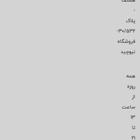
همکف
-
پلاک
۳۰/۵۳۲-
فروشگاه
نیوچید
همه
روزه
از
ساعت
13
تا
21