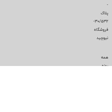
-
پلاک
۳۰/۵۳۲-
فروشگاه
نیوچید
همه
روزه
از
ساعت
13
تا
21