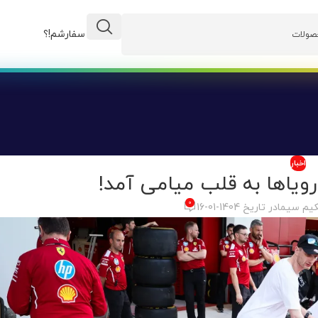
وضعیت سفارشم!؟
اخبار
 رویاها به قلب میامی آمد!
0
یم سیما
در تاریخ 1404-01-16