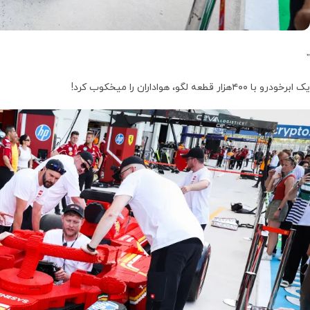
”
یک ابرخودرو با ۴۰۰هزار قطعه لگو، هواداران را میخکوب کرد!