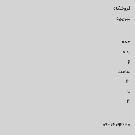
فروشگاه
نیوچید
همه
روزه
از
ساعت
13
تا
21
09362092948