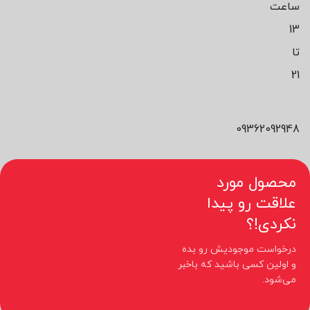
ساعت
13
تا
21
09362092948
محصول مورد
علاقت رو پیدا
نکردی!؟
درخواست موجودیش رو بده
و اولین کسی باشید که باخبر
می‌شود.