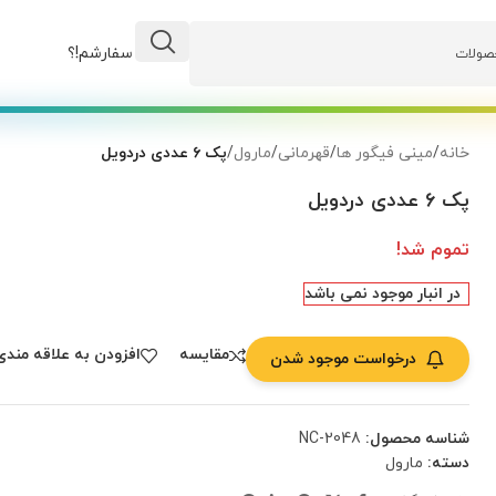
وضعیت سفارشم!؟
خانه
/
مینی فیگور ها
/
قهرمانی
/
مارول
/
پک ۶ عددی دردویل
پک ۶ عددی دردویل
تموم شد!
در انبار موجود نمی باشد
مقایسه
افزودن به علاقه مندی
درخواست موجود شدن
شناسه محصول:
NC-2048
دسته:
مارول