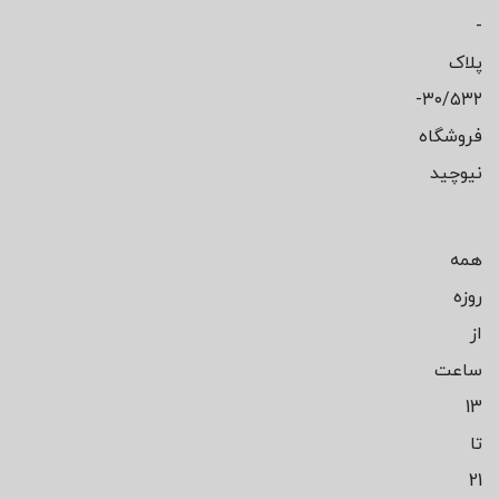
-
پلاک
۳۰/۵۳۲-
فروشگاه
نیوچید
همه
روزه
از
ساعت
13
تا
21