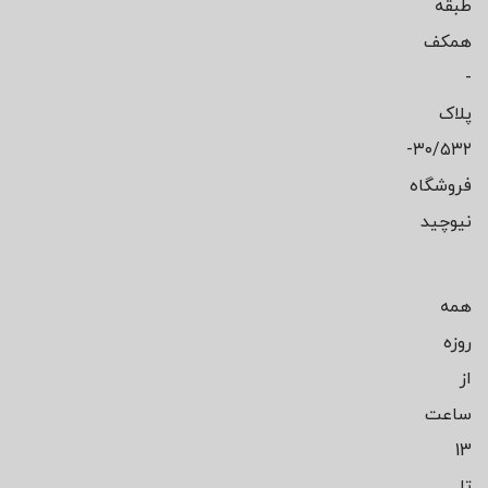
طبقه
همکف
-
پلاک
۳۰/۵۳۲-
فروشگاه
نیوچید
همه
روزه
از
ساعت
13
تا