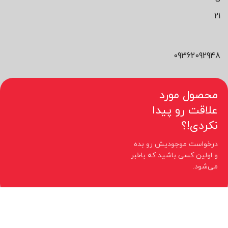
21
09362092948
محصول مورد
علاقت رو پیدا
نکردی!؟
درخواست موجودیش رو بده
و اولین کسی باشید که باخبر
می‌شود.
کلیه حقوق مادی و معنوی این سایت متعلق به فروشگاه نیوچید می باشد.