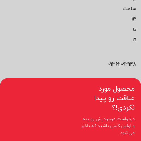
ساعت
13
تا
21
09362092948
محصول مورد
علاقت رو پیدا
نکردی!؟
درخواست موجودیش رو بده
و اولین کسی باشید که باخبر
می‌شود.