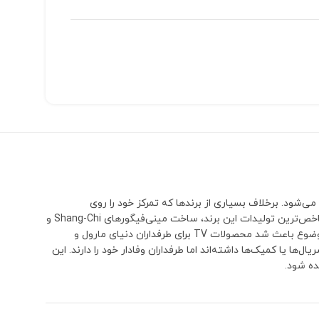
می‌شود. برخلاف بسیاری از برندها که تمرکز خود را روی
شخصیت‌های بسیار محبوب و پرفروش می‌گذارند، TV بارها سراغ کاراکترهایی رفته که معمولاً توسط سایر تولیدکنندگان نادیده گرفته می‌شوند.یکی از شاخص‌ترین تولیدات این برند، ساخت مینی‌فیگورهای Shang-Chi و
پدرش Xu Wenwu (The Mandarin) بود؛ شخصیت‌هایی که تا مدت‌ها هیچ برند دیگری نسخه اختصاصی و قابل توجهی از آن‌ها تولید نکرده بود. همین موضوع باعث شد محصولات TV برای طرفداران دنیای مارول و
 حضور کوتاه‌تری در فیلم‌ها، سریال‌ها یا کمیک‌ها داشته‌اند اما طرفداران وفادار خود را دارند. این
ده شود.