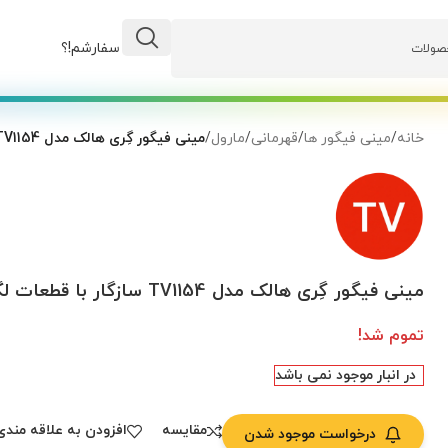
وضعیت سفارشم!؟
خانه
/
مینی فیگور ها
/
قهرمانی
/
مارول
/
مینی فیگور گِری هالک مدل TV1154 سازگار با قطعات لگو
مینی فیگور گِری هالک مدل TV1154 سازگار با قطعات لگو
تموم شد!
در انبار موجود نمی باشد
مقایسه
افزودن به علاقه مندی
درخواست موجود شدن