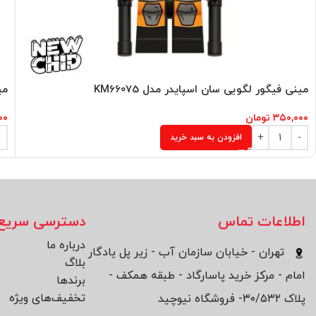
مینی فیگور لگویی سان اسپایدر مدل KM66075
می
۳۵۰,۰۰۰
تومان
۰۰
افزودن به سبد خرید
اطلاعات تماس
دسترسی سریع
درباره ما
تهران - خیابان سازمان آب - زیر پل یادگار
بلاگ
امام - مرکز خرید پاسارگاد - طبقه همکف -
برند‌ها
تخفیف‌های ویژه
پلاک ۳۰/۵۳۲- فروشگاه نیوچید