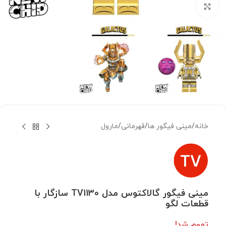
بزرگنمایی تصویر
خانه
/
مینی فیگور ها
/
قهرمانی
/
مارول
مینی فیگور گالاکتوس مدل TV1130 سازگار با
قطعات لگو
تموم شد!