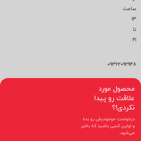
ساعت
13
تا
21
09362092948
محصول مورد
علاقت رو پیدا
نکردی!؟
درخواست موجودیش رو بده
و اولین کسی باشید که باخبر
می‌شود.