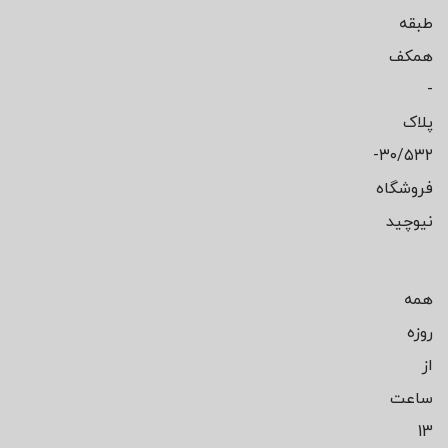
طبقه
همکف
-
پلاک
۳۰/۵۳۲-
فروشگاه
نیوچید
همه
روزه
از
ساعت
13