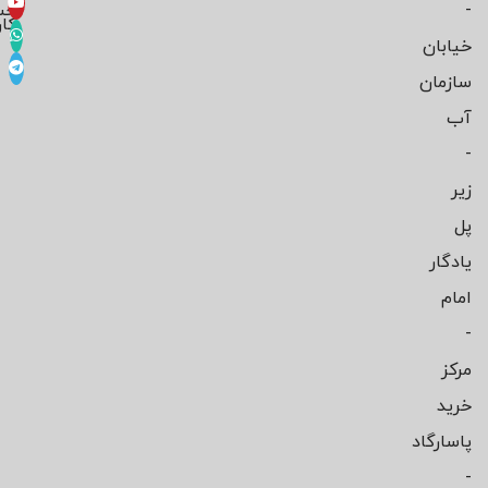
-
حس
کار
خیابان
سازمان
آب
-
زیر
پل
یادگار
امام
-
مرکز
خرید
پاسارگاد
-