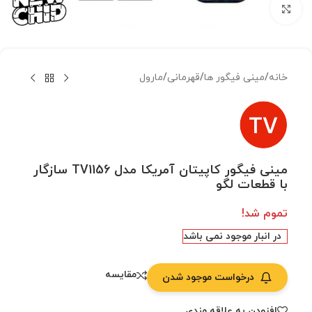
بزرگنمایی تصویر
خانه
/
مینی فیگور ها
/
قهرمانی
/
مارول
مینی فیگور کاپیتان آمریکا مدل TV1156 سازگار
با قطعات لگو
تموم شد!
در انبار موجود نمی باشد
مقایسه
درخواست موجود شدن
افزودن به علاقه مندی