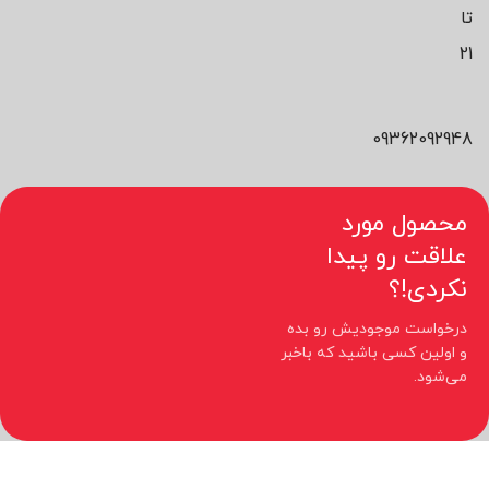
تا
21
09362092948
محصول مورد
علاقت رو پیدا
نکردی!؟
درخواست موجودیش رو بده
و اولین کسی باشید که باخبر
می‌شود.
کلیه حقوق مادی و معنوی این سایت متعلق به فروشگاه نیوچید می باشد.