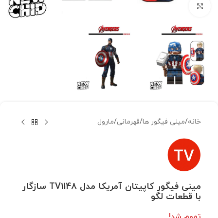
بزرگنمایی تصویر
خانه
/
مینی فیگور ها
/
قهرمانی
/
مارول
مینی فیگور کاپیتان آمریکا مدل TV1148 سازگار
با قطعات لگو
تموم شد!