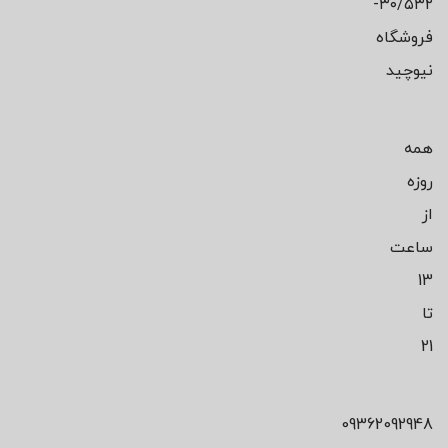
۳۰/۵۳۲-
فروشگاه
نیوچید
همه
روزه
از
ساعت
13
تا
21
09362092948