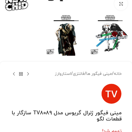
بزرگنمایی تصویر
خانه
/
مینی فیگور ها
/
فانتزی
/
استاروارز
مینی فیگور ژنرال گریوس مدل TV8089 سازگار با
قطعات لگو
تموم شد!