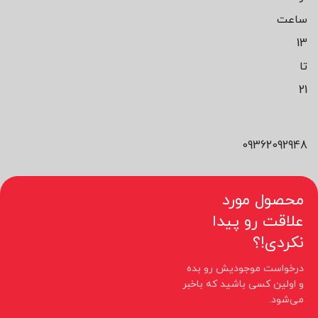
ساعت
13
تا
21
09362092948
محصول مورد
علاقت رو پیدا
نکردی!؟
درخواست موجودیش رو بده
و اولین کسی باشید که باخبر
می‌شود.