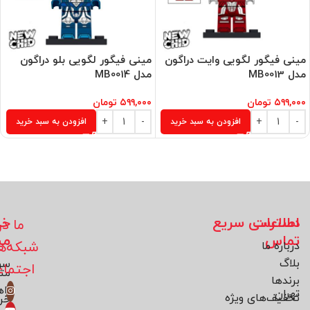
مینی فیگور لگویی وایت دراگون
مینی فیگور لگویی بلو دراگون
مدل MB0013
مدل MB0014
۵۹۹,۰۰۰
تومان
۵۹۹,۰۰۰
تومان
افزودن به سبد خرید
افزودن به سبد خرید
اطلاعات
دسترسی سریع
خد
ما در
تماس
مش
شبکه‌ه
درباره ما
بلاگ
سو
اجتما
مت
برند‌ها
راه
تهران
تخفیف‌های ویژه
خر