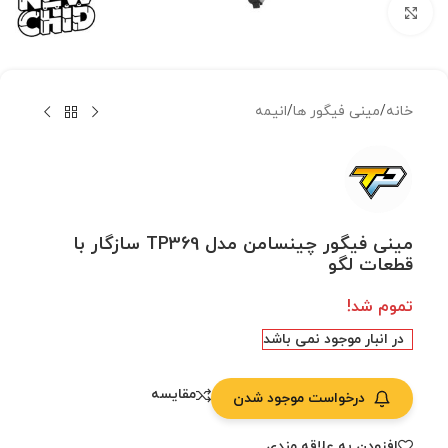
بزرگنمایی تصویر
خانه
/
مینی فیگور ها
/
انیمه
مینی فیگور چینسامن مدل TP369 سازگار با
قطعات لگو
تموم شد!
در انبار موجود نمی باشد
مقایسه
درخواست موجود شدن
افزودن به علاقه مندی