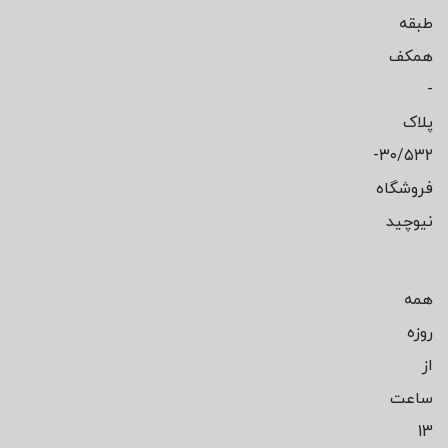
طبقه
همکف
-
پلاک
۳۰/۵۳۲-
فروشگاه
نیوچید
همه
روزه
از
ساعت
13