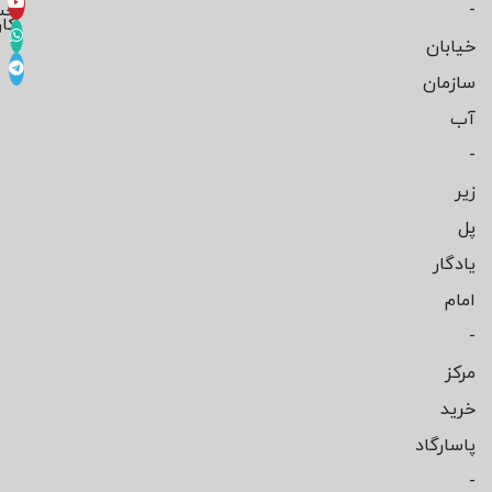
-
حس
کار
خیابان
سازمان
آب
-
زیر
پل
یادگار
امام
-
مرکز
خرید
پاسارگاد
-