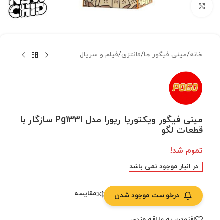
بزرگنمایی تصویر
خانه
/
مینی فیگور ها
/
فانتزی
/
فیلم و سریال
مینی فیگور ویکتوریا ریورا مدل Pg1331 سازگار با
قطعات لگو
تموم شد!
در انبار موجود نمی باشد
مقایسه
درخواست موجود شدن
افزودن به علاقه مندی