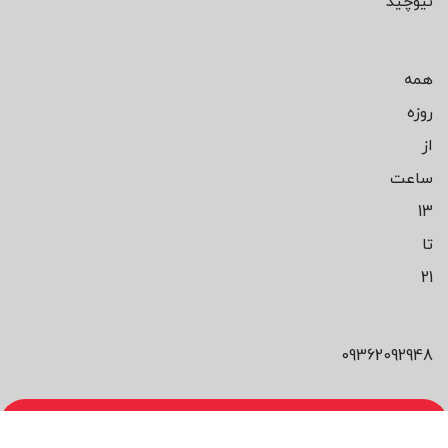
نیوچید
همه
روزه
از
ساعت
13
تا
21
09362092948
محصول مورد