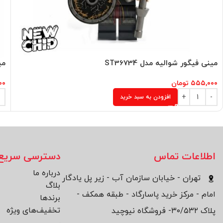
مینی فیگور شوالیه مدل ST36734
می
۵۵۵,۰۰۰
تومان
۰۰
افزودن به سبد خرید
اطلاعات تماس
دسترسی سریع
درباره ما
تهران - خیابان سازمان آب - زیر پل یادگار
بلاگ
امام - مرکز خرید پاسارگاد - طبقه همکف -
برند‌ها
تخفیف‌های ویژه
پلاک ۳۰/۵۳۲- فروشگاه نیوچید