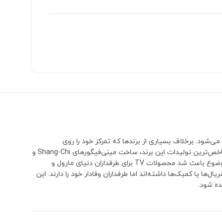
می‌شود. برخلاف بسیاری از برندها که تمرکز خود را روی
شخصیت‌های بسیار محبوب و پرفروش می‌گذارند، TV بارها سراغ کاراکترهایی رفته که معمولاً توسط سایر تولیدکنندگان نادیده گرفته می‌شوند.یکی از شاخص‌ترین تولیدات این برند، ساخت مینی‌فیگورهای Shang-Chi و
پدرش Xu Wenwu (The Mandarin) بود؛ شخصیت‌هایی که تا مدت‌ها هیچ برند دیگری نسخه اختصاصی و قابل توجهی از آن‌ها تولید نکرده بود. همین موضوع باعث شد محصولات TV برای طرفداران دنیای مارول و
 حضور کوتاه‌تری در فیلم‌ها، سریال‌ها یا کمیک‌ها داشته‌اند اما طرفداران وفادار خود را دارند. این
ده شود.