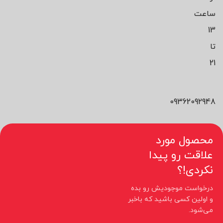
ساعت
13
تا
21
09362092948
محصول مورد
علاقت رو پیدا
نکردی!؟
درخواست موجودیش رو بده
و اولین کسی باشید که باخبر
می‌شود.