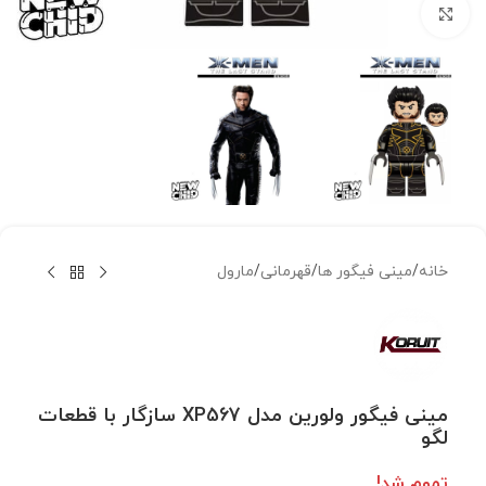
بزرگنمایی تصویر
خانه
/
مینی فیگور ها
/
قهرمانی
/
مارول
مینی فیگور ولورین مدل XP567 سازگار با قطعات
لگو
تموم شد!