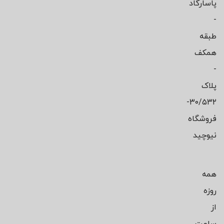
پاسارگاد
-
طبقه
همکف
-
پلاک
۳۰/۵۳۲-
فروشگاه
نیوچید
همه
روزه
از