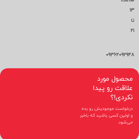
ساعت
13
تا
21
09362092948
محصول مورد
علاقت رو پیدا
نکردی!؟
درخواست موجودیش رو بده
و اولین کسی باشید که باخبر
می‌شود.