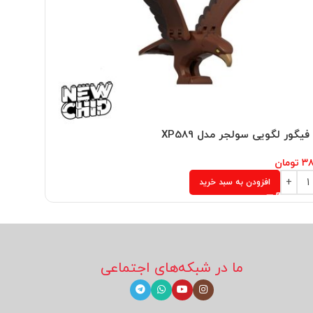
یگور لگویی سولجر مدل XP589
مینی فیگو
۳۸
تومان
۳۸۰,۰۰۰
ت
افزودن به سبد خرید
ما در شبکه‌های اجتماعی