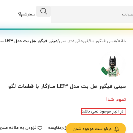
وضعیت سفارشم!؟
خانه
/
مینی فیگور ها
/
قهرمانی
/
دی سی
/
مینی فیگور هل بت مدل LE13 سازگار با قطعات لگو
مینی فیگور هل بت مدل LE13 سازگار با قطعات لگو
تموم شد!
در انبار موجود نمی باشد
مقایسه
افزودن به علاقه مندی
درخواست موجود شدن