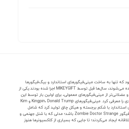
انی بود که تنها به ساخت مینی‌فیگورهای استاندارد و بیگ‌فیگورها
اکتفا نکرد و با خلق ابعاد، قالب‌ها و ساختارهای بدنی جدید، تحول بزرگی در این صنعت به وجود آورد. بسیاری از ایده‌هایی که امروزه در برندهای مختلف دیده می‌شوند، سال‌ها قبل توسط MIKEYGIFT اجرا شده بودند.یکی از
ت‌هایی با ساختار بدنی متفاوت بود. برای مثال مینی‌فیگورهای Hulky Thanos و The Thing با بدنی بزرگ‌تر و عضلانی‌تر از مینی‌فیگورهای معمولی، برای اولین بار توسط این
برند تولید شدند و راه را برای نسل جدیدی از فیگورهای سفارشی باز کردند.MIKEYGIFT همچنین با ساخت شخصیت‌های چاق و تنومند، قالب‌های کاملاً جدیدی را معرفی کرد. مینی‌فیگورهای Kingpin، Donald Trump و Kim
ای استاندارد با شکم برجسته و هیکل چاق تولید کرد که شامل
شخصیت‌هایی مانند کلنل سندرز (KFC)، رونالد مک‌دونالد، Monkey D. Luffy و چندین کاراکتر دیگر بود.با این حال، شاید مشهورترین اثر MIKEYGIFT مینی‌فیگور Zombie Doctor Strange باشد؛ مدلی که با شنل جهنمی و
قانه ایجاد می‌کردند؛ تا جایی که بسیاری از کلکسیونرها هنوز