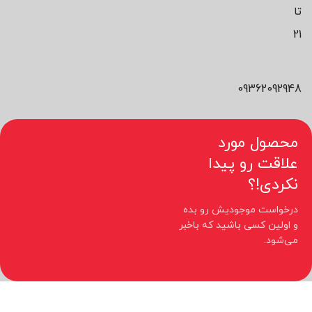
تا
21
09362092948
محصول مورد
علاقت رو پیدا
نکردی!؟
درخواست موجودیش رو بده
و اولین کسی باشید که باخبر
می‌شود.
کلیه حقوق مادی و معنوی این سایت متعلق به فروشگاه نیوچید می باشد.