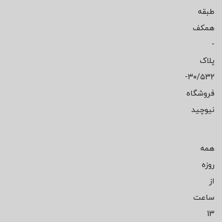
طبقه
همکف
-
پلاک
۳۰/۵۳۲-
فروشگاه
نیوچید
همه
روزه
از
ساعت
13