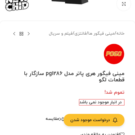
بزرگنمایی تصویر
خانه
/
مینی فیگور ها
/
فانتزی
/
فیلم و سریال
مینی فیگور هری پاتر مدل pg1286 سازگار با
قطعات لگو
تموم شد!
در انبار موجود نمی باشد
مقایسه
درخواست موجود شدن
افزودن به علاقه مندی