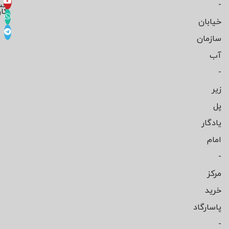
-
حس
کار
خیابان
سازمان
آب
-
زیر
پل
یادگار
امام
-
مرکز
خرید
پاسارگاد
-