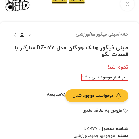
بزرگنمایی تصویر
خانه
/
مینی فیگور ها
/
ورزشی
مینی فیگور هالک هوگان مدل DZ-177 سازگار با
قطعات لگو
تموم شد!
در انبار موجود نمی باشد
مقایسه
درخواست موجود شدن
افزودن به علاقه مندی
شناسه محصول:
DZ-177
دسته:
موجودی جدید
,
ورزشی