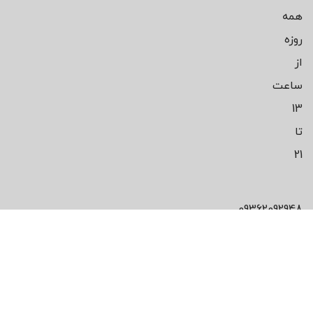
همه
روزه
از
ساعت
13
تا
21
09362092948
محصول مورد
علاقت رو پیدا
نکردی!؟