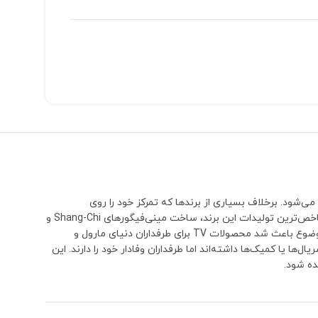
می‌شود. برخلاف بسیاری از برندها که تمرکز خود را روی
شخصیت‌های بسیار محبوب و پرفروش می‌گذارند، TV بارها سراغ کاراکترهایی رفته که معمولاً توسط سایر تولیدکنندگان نادیده گرفته می‌شوند.یکی از شاخص‌ترین تولیدات این برند، ساخت مینی‌فیگورهای Shang-Chi و
پدرش Xu Wenwu (The Mandarin) بود؛ شخصیت‌هایی که تا مدت‌ها هیچ برند دیگری نسخه اختصاصی و قابل توجهی از آن‌ها تولید نکرده بود. همین موضوع باعث شد محصولات TV برای طرفداران دنیای مارول و
 حضور کوتاه‌تری در فیلم‌ها، سریال‌ها یا کمیک‌ها داشته‌اند اما طرفداران وفادار خود را دارند. این
ده شود.