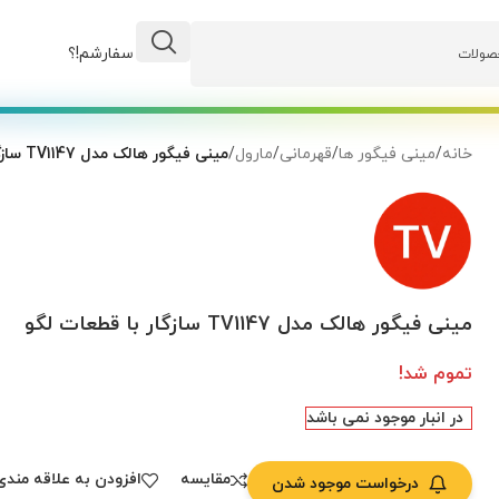
وضعیت سفارشم!؟
خانه
/
مینی فیگور ها
/
قهرمانی
/
مارول
/
مینی فیگور هالک مدل TV1147 سازگار با قطعات لگو
مینی فیگور هالک مدل TV1147 سازگار با قطعات لگو
تموم شد!
در انبار موجود نمی باشد
مقایسه
افزودن به علاقه مندی
درخواست موجود شدن