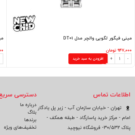
مینی فیگور لگویی والچر مدل DT01
می
۹۴۷,۰۰۰
تومان
۰۰
افزودن به سبد خرید
اطلاعات تماس
دسترسی سریع
درباره ما
تهران - خیابان سازمان آب - زیر پل یادگار
بلاگ
امام - مرکز خرید پاسارگاد - طبقه همکف -
برند‌ها
تخفیف‌های ویژه
پلاک ۳۰/۵۳۲- فروشگاه نیوچید