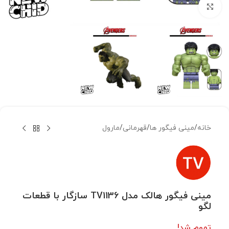
بزرگنمایی تصویر
خانه
/
مینی فیگور ها
/
قهرمانی
/
مارول
مینی فیگور هالک مدل TV1136 سازگار با قطعات
لگو
تموم شد!