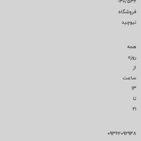
۳۰/۵۳۲-
فروشگاه
نیوچید
همه
روزه
از
ساعت
13
تا
21
09362092948