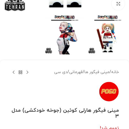
بزرگنمایی تصویر
خانه
/
مینی فیگور ها
/
قهرمانی
/
دی سی
مینی فیگور هارلی کوئین (جوخه خودکشی) مدل
۳
تموم شد!