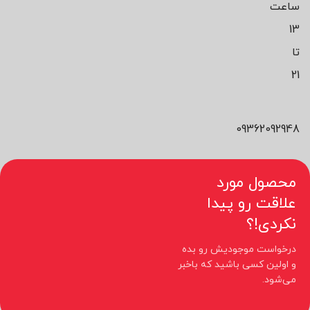
ساعت
13
تا
21
09362092948
محصول مورد
علاقت رو پیدا
نکردی!؟
درخواست موجودیش رو بده
و اولین کسی باشید که باخبر
می‌شود.