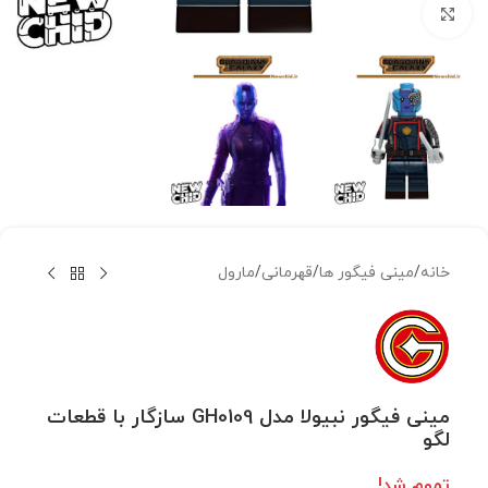
بزرگنمایی تصویر
خانه
/
مینی فیگور ها
/
قهرمانی
/
مارول
مینی فیگور نبیولا مدل GH0109 سازگار با قطعات
لگو
تموم شد!