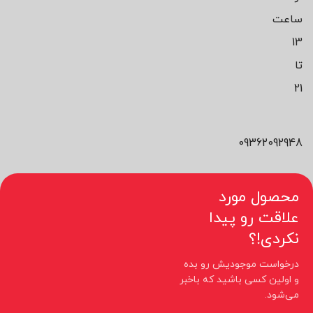
ساعت
13
تا
21
09362092948
محصول مورد
علاقت رو پیدا
نکردی!؟
درخواست موجودیش رو بده
و اولین کسی باشید که باخبر
می‌شود.