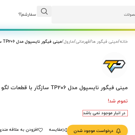
وضعیت سفارشم!؟
خانه
/
مینی فیگور ها
/
قهرمانی
/
مارول
/
مینی فیگور نایسپول مدل TP206 سازگار با قطعات لگو
مینی فیگور نایسپول مدل TP206 سازگار با قطعات لگو
تموم شد!
در انبار موجود نمی باشد
مقایسه
افزودن به علاقه مندی
درخواست موجود شدن