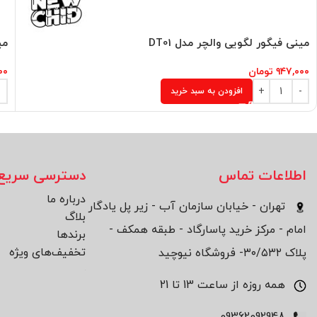
مینی فیگور لگویی والچر مدل DT01
می
۹۴۷,۰۰۰
تومان
۰۰
افزودن به سبد خرید
اطلاعات تماس
دسترسی سریع
درباره ما
تهران - خیابان سازمان آب - زیر پل یادگار
بلاگ
امام - مرکز خرید پاسارگاد - طبقه همکف -
برند‌ها
تخفیف‌های ویژه
پلاک ۳۰/۵۳۲- فروشگاه نیوچید
همه روزه از ساعت 13 تا 21