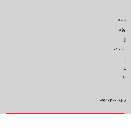
همه
روزه
از
ساعت
13
تا
21
09362092948
محصول مورد