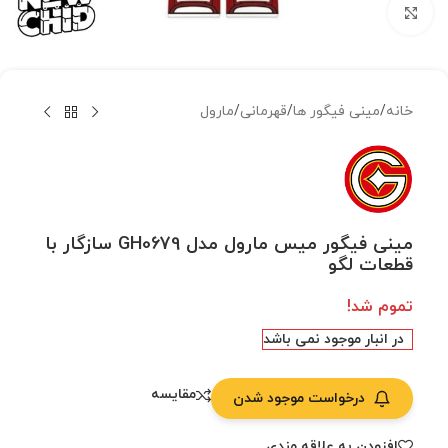
بزرگنمایی تصویر
خانه
/
مینی فیگور ها
/
قهرمانی
/
مارول
مینی فیگور میس مارول مدل GH0679 سازگار با
قطعات لگو
تموم شد!
در انبار موجود نمی باشد
مقایسه
درخواست موجود شدن
افزودن به علاقه مندی