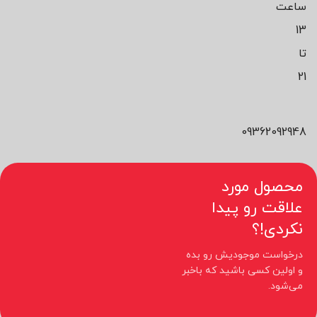
ساعت
13
تا
21
09362092948
محصول مورد
علاقت رو پیدا
نکردی!؟
درخواست موجودیش رو بده
و اولین کسی باشید که باخبر
می‌شود.