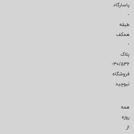
پاسارگاد
-
طبقه
همکف
-
پلاک
۳۰/۵۳۲-
فروشگاه
نیوچید
همه
روزه
از