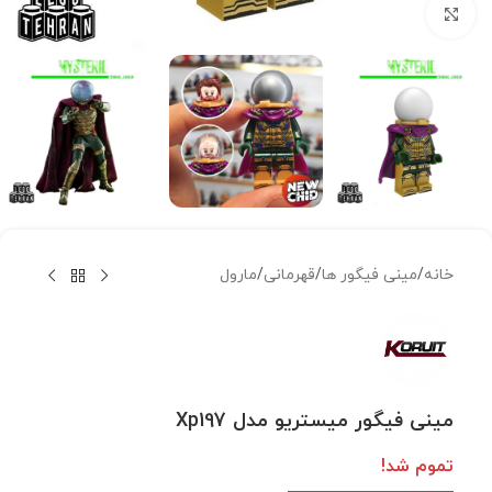
بزرگنمایی تصویر
خانه
/
مینی فیگور ها
/
قهرمانی
/
مارول
مینی فیگور میستریو مدل Xp197
تموم شد!