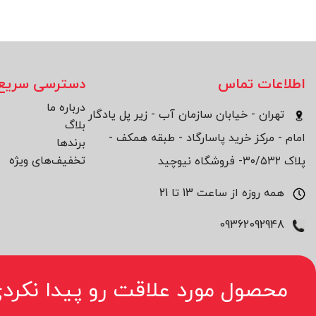
اطلاعات تماس
دسترسی سریع
درباره ما
تهران - خیابان سازمان آب - زیر پل یادگار
بلاگ
امام - مرکز خرید پاسارگاد - طبقه همکف -
برند‌ها
تخفیف‌های ویژه
پلاک ۳۰/۵۳۲- فروشگاه نیوچید
همه روزه از ساعت 13 تا 21
09362092948
محصول مورد علاقت رو پیدا نکردی