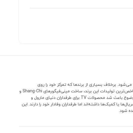
می‌شود. برخلاف بسیاری از برندها که تمرکز خود را روی
شخصیت‌های بسیار محبوب و پرفروش می‌گذارند، TV بارها سراغ کاراکترهایی رفته که معمولاً توسط سایر تولیدکنندگان نادیده گرفته می‌شوند.یکی از شاخص‌ترین تولیدات این برند، ساخت مینی‌فیگورهای Shang-Chi و
پدرش Xu Wenwu (The Mandarin) بود؛ شخصیت‌هایی که تا مدت‌ها هیچ برند دیگری نسخه اختصاصی و قابل توجهی از آن‌ها تولید نکرده بود. همین موضوع باعث شد محصولات TV برای طرفداران دنیای مارول و
 حضور کوتاه‌تری در فیلم‌ها، سریال‌ها یا کمیک‌ها داشته‌اند اما طرفداران وفادار خود را دارند. این
ده شود.