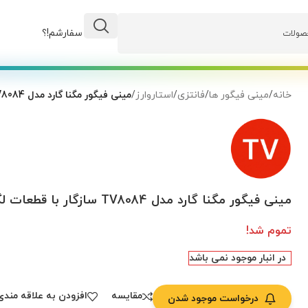
وضعیت سفارشم!؟
خانه
/
مینی فیگور ها
/
فانتزی
/
استاروارز
/
مینی فیگور مگنا گارد مدل TV8084 سازگار با قطعات لگو
مینی فیگور مگنا گارد مدل TV8084 سازگار با قطعات لگو
تموم شد!
در انبار موجود نمی باشد
مقایسه
افزودن به علاقه مندی
درخواست موجود شدن