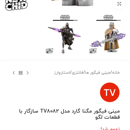
بزرگنمایی تصویر
خانه
/
مینی فیگور ها
/
فانتزی
/
استاروارز
مینی فیگور مگنا گارد مدل TV8082 سازگار با
قطعات لگو
تموم شد!