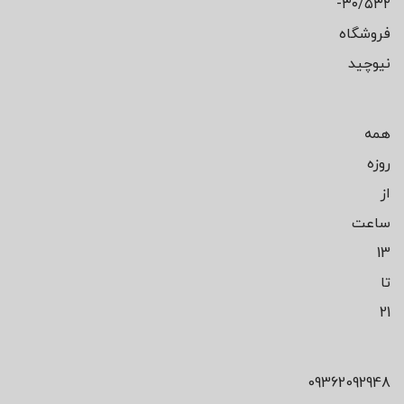
۳۰/۵۳۲-
فروشگاه
نیوچید
همه
روزه
از
ساعت
13
تا
21
09362092948