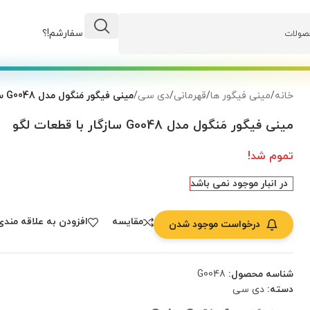
وضعیت سفارشم!؟
خانه
/
مینی فیگور ها
/
قهرمانی
/
دی سی
/
مینی فیگور مَنگول مدل G0048 سازگار با قطعات لگو
مینی فیگور مَنگول مدل G0048 سازگار با قطعات لگو
تموم شد!
در انبار موجود نمی باشد
مقایسه
افزودن به علاقه مندی
درخواست موجود شدن
شناسه محصول:
G0048
دسته:
دی سی