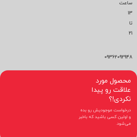
ساعت
13
تا
21
09362092948
محصول مورد
علاقت رو پیدا
نکردی!؟
درخواست موجودیش رو بده
و اولین کسی باشید که باخبر
می‌شود.