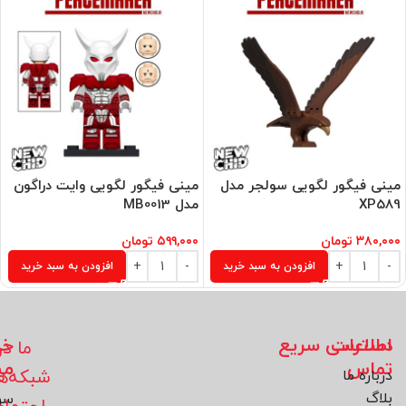
مینی فیگور لگویی سولجر مدل
مینی فیگور لگویی وایت دراگون
XP589
مدل MB0013
۳۸۰,۰۰۰
تومان
۵۹۹,۰۰۰
تومان
افزودن به سبد خرید
افزودن به سبد خرید
اطلاعات
دسترسی سریع
خد
ما در
تماس
مش
شبکه‌ه
درباره ما
بلاگ
سو