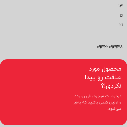
13
تا
21
09362092948
محصول مورد
علاقت رو پیدا
نکردی!؟
درخواست موجودیش رو بده
و اولین کسی باشید که باخبر
می‌شود.