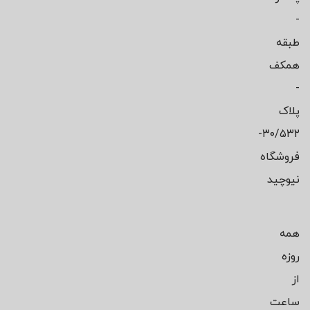
-
طبقه
همکف
-
پلاک
۳۰/۵۳۲-
فروشگاه
نیوچید
همه
روزه
از
ساعت