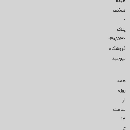
طبقه
همکف
-
پلاک
۳۰/۵۳۲-
فروشگاه
نیوچید
همه
روزه
از
ساعت
13
تا