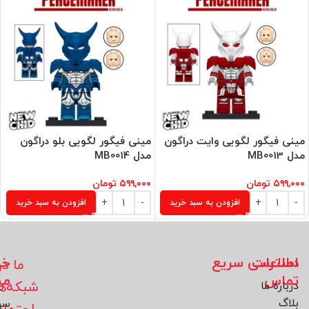
مینی فیگور لگویی وایت دراگون
مینی فیگور لگویی بلو دراگون
مدل MB0013
مدل MB0014
۵۹۹,۰۰۰
تومان
۵۹۹,۰۰۰
تومان
افزودن به سبد خرید
افزودن به سبد خرید
اطلاعات
دسترسی سریع
خد
ما در
تماس
مش
شبکه‌ه
درباره ما
بلاگ
سو