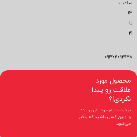
ساعت
13
تا
21
09362092948
محصول مورد
علاقت رو پیدا
نکردی!؟
درخواست موجودیش رو بده
و اولین کسی باشید که باخبر
می‌شود.