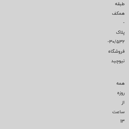
طبقه
همکف
-
پلاک
۳۰/۵۳۲-
فروشگاه
نیوچید
همه
روزه
از
ساعت
13