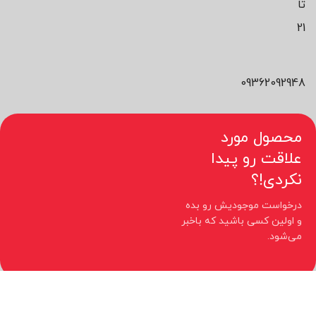
تا
21
09362092948
محصول مورد
علاقت رو پیدا
نکردی!؟
درخواست موجودیش رو بده
و اولین کسی باشید که باخبر
می‌شود.
کلیه حقوق مادی و معنوی این سایت متعلق به فروشگاه نیوچید می باشد.