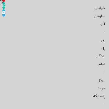
-
حس
کار
خیابان
سازمان
آب
-
زیر
پل
یادگار
امام
-
مرکز
خرید
پاسارگاد
-