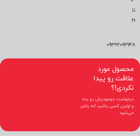
تا
21
09362092948
محصول مورد
علاقت رو پیدا
نکردی!؟
درخواست موجودیش رو بده
و اولین کسی باشید که باخبر
می‌شود.