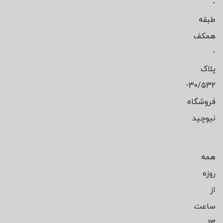
-
طبقه
همکف
-
پلاک
۳۰/۵۳۲-
فروشگاه
نیوچید
همه
روزه
از
ساعت
13