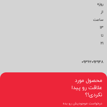
روزه
از
ساعت
13
تا
21
09362092948
محصول مورد
علاقت رو پیدا
نکردی!؟
درخواست موجودیش رو بده