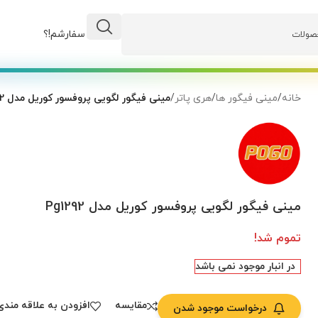
وضعیت سفارشم!؟
خانه
/
مینی فیگور ها
/
هری پاتر
/
مینی فیگور لگویی پروفسور کوریل مدل Pg1292
مینی فیگور لگویی پروفسور کوریل مدل Pg1292
تموم شد!
در انبار موجود نمی باشد
مقایسه
افزودن به علاقه مندی
درخواست موجود شدن