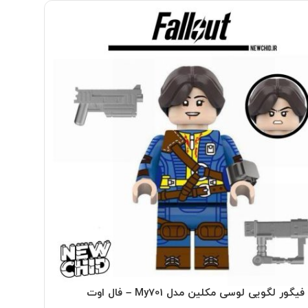
گور لگویی لوسی مکلین مدل My701 – فال اوت
مینی فیگور