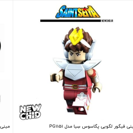
نی فیگور لگویی پگاسوس سِیا مدل PG1151
مینی فی