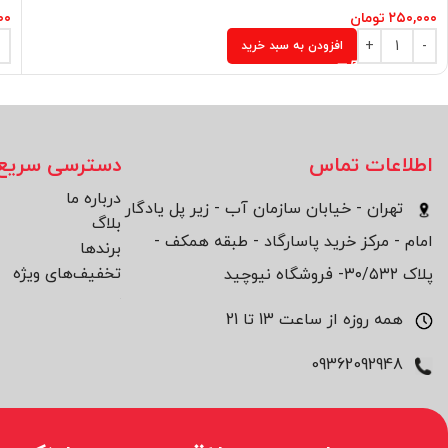
۲۵۰,۰۰۰
تومان
۰۰
افزودن به سبد خرید
اطلاعات تماس
دسترسی سریع
درباره ما
تهران - خیابان سازمان آب - زیر پل یادگار
بلاگ
امام - مرکز خرید پاسارگاد - طبقه همکف -
برند‌ها
تخفیف‌های ویژه
پلاک ۳۰/۵۳۲- فروشگاه نیوچید
همه روزه از ساعت 13 تا 21
09362092948