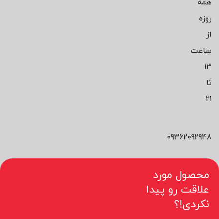
همه
روزه
از
ساعت
13
تا
21
09362092948
محصول مورد
علاقت رو پیدا
نکردی!؟