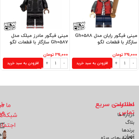
مینی فیگور رایان مدل Gh0588
مینی فیگور مادرز میلک مدل
سازگار با قطعات لگو
Gh0587 سازگار با قطعات لگو
۲۹۱,۰۰۰
تومان
۲۹۱,۰۰۰
تومان
افزودن به سبد خرید
افزودن به سبد خرید
اطلاعات
دسترسی سریع
خد
ما در
تماس
مش
شبکه‌ه
درباره ما
بلاگ
سو
اجتما
مت
برند‌ها
راه
تهران
تخفیف‌های ویژه
خر