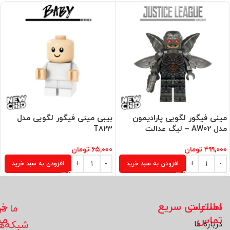
مینی فیگور لگویی پارادیمون
بیبی مینی فیگور لگویی مدل
مدل AW02 – لیگ عدالت
T823
۴۹۹,۰۰۰
تومان
۶۵,۰۰۰
تومان
افزودن به سبد خرید
افزودن به سبد خرید
اطلاعات
دسترسی سریع
خد
ما در
تماس
مش
شبکه‌ه
درباره ما