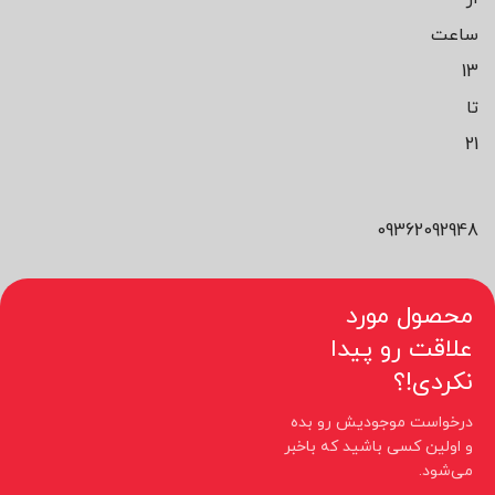
ساعت
13
تا
21
09362092948
محصول مورد
علاقت رو پیدا
نکردی!؟
درخواست موجودیش رو بده
و اولین کسی باشید که باخبر
می‌شود.