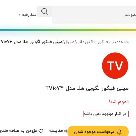
وضعیت سفارشم!؟
خانه
/
مینی فیگور ها
/
قهرمانی
/
مارول
/
مینی فیگور لگویی هلا مدل TV1074
مینی فیگور لگویی هلا مدل TV1074
تموم شد!
در انبار موجود نمی باشد
مقایسه
افزودن به علاقه مندی
درخواست موجود شدن