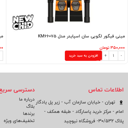
مینی فیگور لگویی سان اسپایدر مدل KM66075
می
۳۵۰,۰۰۰
تومان
۰۰
افزودن به سبد خرید
اطلاعات تماس
دسترسی سریع
درباره ما
تهران - خیابان سازمان آب - زیر پل یادگار
بلاگ
امام - مرکز خرید پاسارگاد - طبقه همکف -
برند‌ها
تخفیف‌های ویژه
پلاک ۳۰/۵۳۲- فروشگاه نیوچید