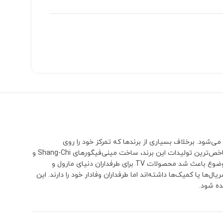
می‌شود. برخلاف بسیاری از برندها که تمرکز خود را روی
شخصیت‌های بسیار محبوب و پرفروش می‌گذارند، TV بارها سراغ کاراکترهایی رفته که معمولاً توسط سایر تولیدکنندگان نادیده گرفته می‌شوند.یکی از شاخص‌ترین تولیدات این برند، ساخت مینی‌فیگورهای Shang-Chi و
پدرش Xu Wenwu (The Mandarin) بود؛ شخصیت‌هایی که تا مدت‌ها هیچ برند دیگری نسخه اختصاصی و قابل توجهی از آن‌ها تولید نکرده بود. همین موضوع باعث شد محصولات TV برای طرفداران دنیای مارول و
 حضور کوتاه‌تری در فیلم‌ها، سریال‌ها یا کمیک‌ها داشته‌اند اما طرفداران وفادار خود را دارند. این
ده شود.