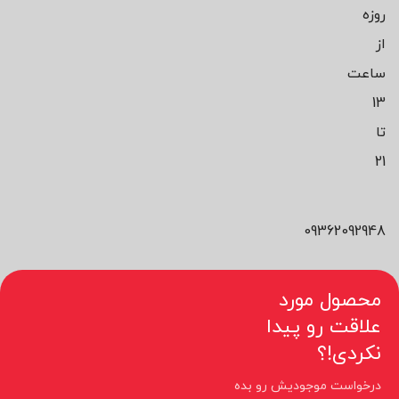
روزه
از
ساعت
13
تا
21
09362092948
محصول مورد
علاقت رو پیدا
نکردی!؟
درخواست موجودیش رو بده