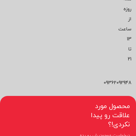
روزه
از
ساعت
13
تا
21
09362092948
محصول مورد
علاقت رو پیدا
نکردی!؟
درخواست موجودیش رو بده