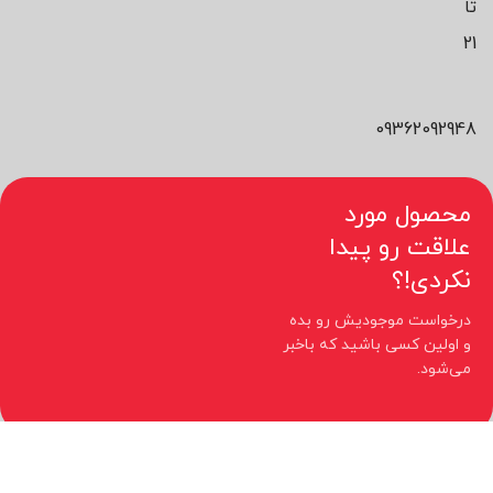
تا
21
09362092948
محصول مورد
علاقت رو پیدا
نکردی!؟
درخواست موجودیش رو بده
و اولین کسی باشید که باخبر
می‌شود.
کلیه حقوق مادی و معنوی این سایت متعلق به فروشگاه نیوچید می باشد.