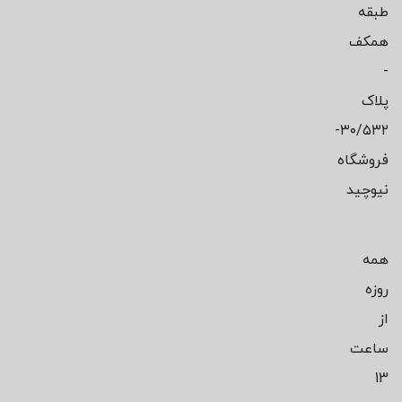
طبقه
همکف
-
پلاک
۳۰/۵۳۲-
فروشگاه
نیوچید
همه
روزه
از
ساعت
13