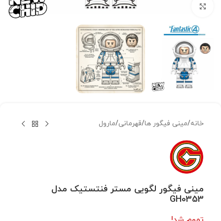
بزرگنمایی تصویر
خانه
/
مینی فیگور ها
/
قهرمانی
/
مارول
مینی فیگور لگویی مستر فنتستیک مدل
GH0353
تموم شد!