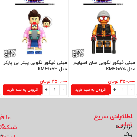
مینی فیگور لگویی سان اسپایدر
مینی فیگور لگویی پیتر بی پارکر
مدل KM66075
مدل KM66073
۳۵۰,۰۰۰
تومان
۳۵۰,۰۰۰
تومان
افزودن به سبد خرید
افزودن به سبد خرید
اطلاعات
دسترسی سریع
خد
ما در
تماس
مش
شبکه‌ه
درباره ما
بلاگ
سو