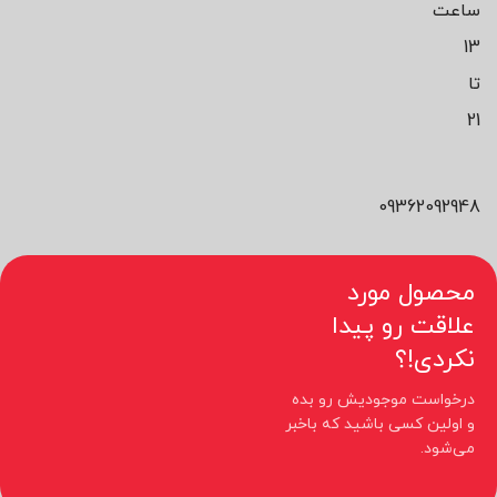
ساعت
13
تا
21
09362092948
محصول مورد
علاقت رو پیدا
نکردی!؟
درخواست موجودیش رو بده
و اولین کسی باشید که باخبر
می‌شود.