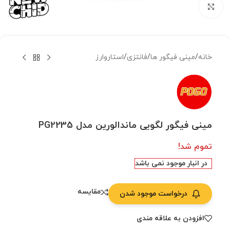
بزرگنمایی تصویر
خانه
/
مینی فیگور ها
/
فانتزی
/
استاروارز
مینی فیگور لگویی ماندالورین مدل PG2235
تموم شد!
در انبار موجود نمی باشد
مقایسه
درخواست موجود شدن
افزودن به علاقه مندی