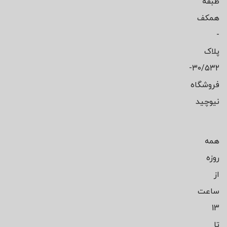
طبقه
همکف
-
پلاک
۳۰/۵۳۲-
فروشگاه
نیوچید
همه
روزه
از
ساعت
13
تا