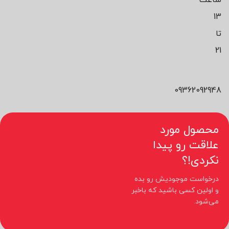
13
تا
21
09362092948
محصول مورد
علاقت رو پیدا
نکردی!؟
درخواست موجودیش رو بده
و اولین کسی باشید که باخبر
می‌شود.