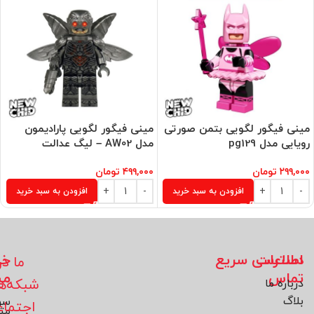
مینی فیگور لگویی بتمن صورتی
مینی فیگور لگویی پارادیمون
رویایی مدل pg129
مدل AW02 – لیگ عدالت
۲۹۹,۰۰۰
تومان
۴۹۹,۰۰۰
تومان
افزودن به سبد خرید
افزودن به سبد خرید
اطلاعات
دسترسی سریع
خد
ما در
تماس
مش
شبکه‌ه
درباره ما
بلاگ
سو
اجتما
مت